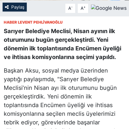
Paylaş
-
+
A
A
SİYASET
HABER LEVENT PEHLİVANOĞLU
SON DAKİKA HABERİ
Sarıyer Belediye Meclisi, Nisan ayının ilk
oturumunu bugün gerçekleştirdi. Yeni
SPOR
dönemin ilk toplantısında Encümen üyeliği
ve ihtisas komisyonlarına seçimi yapıldı.
TEKNOLOJİ
Başkan Aksu, sosyal medya üzerinden
TÜRKİYE VE DÜNYA GÜNDEMİ
yaptığı paylaşımda, "Sarıyer Belediye
VİDEO GALERİ
Meclisi’nin Nisan ayı ilk oturumunu bugün
gerçekleştirdik. Yeni dönemin ilk
YAŞAM
toplantısında Encümen üyeliği ve ihtisas
komisyonlarına seçilen meclis üyelerimizi
tebrik ediyor, görevlerinde başarılar