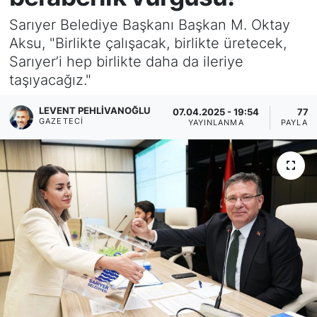
Sarıyer Belediye Başkanı Başkan M. Oktay
KÖŞE YAZILARI
Aksu, "Birlikte çalışacak, birlikte üretecek,
Sarıyer’i hep birlikte daha da ileriye
KÖŞE YAZILARI (Arşiv)
taşıyacağız."
KÜLTÜR SANAT
LEVENT PEHLIVANOĞLU
07.04.2025 - 19:54
77
GAZETECI
YAYINLANMA
PAYLAŞ
MAGAZİN
RÖPORTAJ
SAĞLIK
SARIYER HABERLERİ
SARIYER İMAR BARIŞI
SEKTÖR