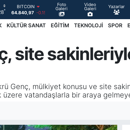
Foto
Video
BITCOIN
Yazarlar
Galeri
Galeri
°
64.840,97
-0.15
28
DOLAR
47,7436
0.18
K
KÜLTÜR SANAT
EĞİTİM
TEKNOLOJİ
SPOR
EURO
55,2510
0.32
STERLİN
 site sakinleriyl
64,4811
0.38
GRAM ALTIN
6660.55
0
BİST100
13.779
-14
rü Genç, mülkiyet konusu ve site sakin
k üzere vatandaşlarla bir araya gelme