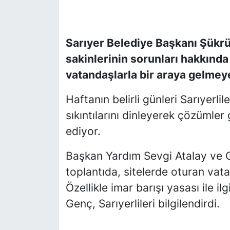
SİYASET
Sarıyer Belediye Başkanı Şükrü
SON DAKİKA HABERİ
sakinlerinin sorunları hakkınd
vatandaşlarla bir araya gelmey
SPOR
Haftanın belirli günleri Sarıyerli
TEKNOLOJİ
sıkıntılarını dinleyerek çözümle
TÜRKİYE VE DÜNYA GÜNDEMİ
ediyor.
Başkan Yardım Sevgi Atalay ve Ge
VİDEO GALERİ
toplantıda, sitelerde oturan vata
YAŞAM
Özellikle imar barışı yasası ile i
Genç, Sarıyerlileri bilgilendirdi.