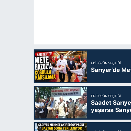
EDITÖRÜN SEÇTIĞI
Sarıyer’de Me
EDITÖRÜN SEÇTIĞI
Saadet Sarıye
yaşarsa Sarıy