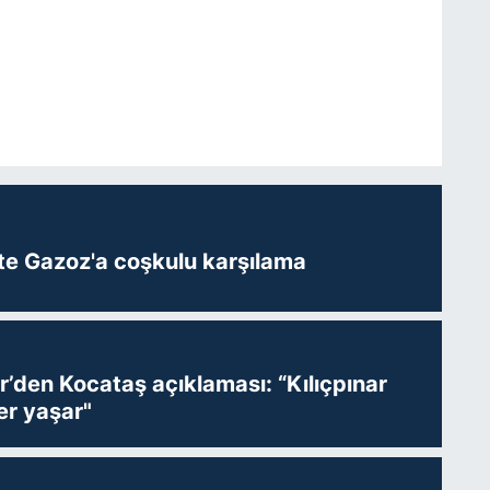
te Gazoz'a coşkulu karşılama
r’den Kocataş açıklaması: “Kılıçpınar
er yaşar"