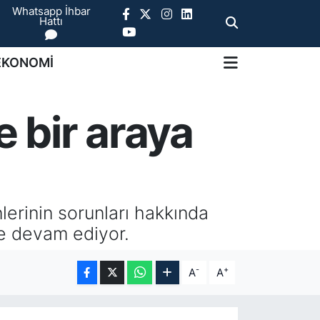
Whatsapp İhbar
Hattı
EKONOMİ
e bir araya
lerinin sorunları hakkında
ye devam ediyor.
-
+
A
A