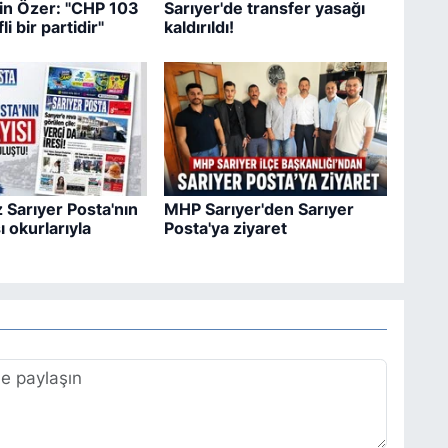
sin Özer: "CHP 103
Sarıyer'de transfer yasağı
fli bir partidir"
kaldırıldı!
 Sarıyer Posta'nın
MHP Sarıyer'den Sarıyer
ı okurlarıyla
Posta'ya ziyaret