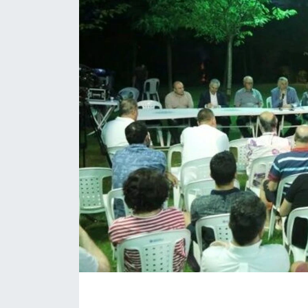
KÖŞE YAZILARI
KÖŞE YAZILARI (Arşiv)
KÜLTÜR SANAT
MAGAZİN
RÖPORTAJ
SAĞLIK
SARIYER HABERLERİ
SARIYER İMAR BARIŞI
SEKTÖR