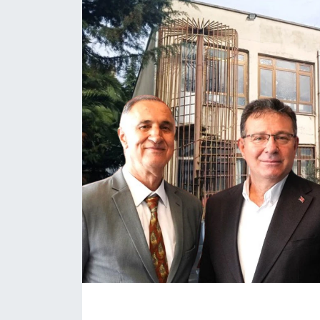
KÖŞE YAZILARI
KÖŞE YAZILARI (Arşiv)
KÜLTÜR SANAT
MAGAZİN
RÖPORTAJ
SAĞLIK
SARIYER HABERLERİ
SARIYER İMAR BARIŞI
SEKTÖR