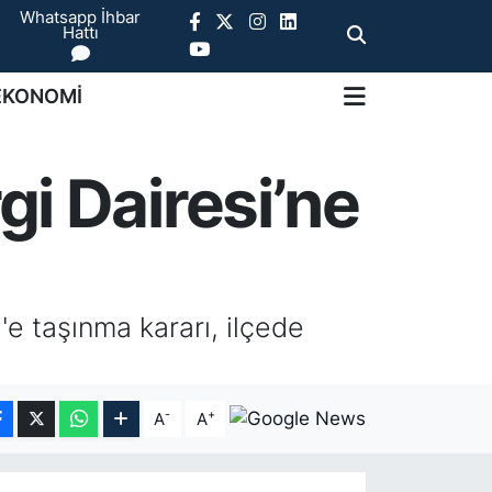
Whatsapp İhbar
Hattı
EKONOMİ
i Dairesi’ne
'e taşınma kararı, ilçede
-
+
A
A