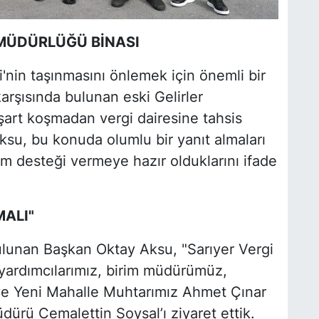
R MÜDÜRLÜĞÜ BİNASI
'nin taşınmasını önlemek için önemli bir
arşısında bulunan eski Gelirler
 şart koşmadan vergi dairesine tahsis
Aksu, bu konuda olumlu bir yanıt almaları
üm desteği vermeye hazır olduklarını ifade
MALI"
bulunan Başkan Oktay Aksu, "Sarıyer Vergi
 yardımcılarımız, birim müdürümüz,
ve Yeni Mahalle Muhtarımız Ahmet Çınar
Müdürü Cemalettin Soysal’ı ziyaret ettik.