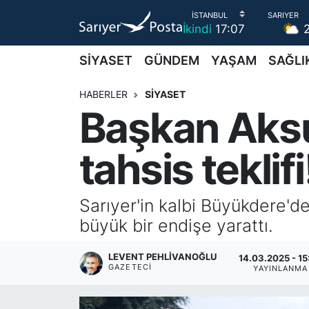
İkindi
17:07
AKTUEL
İstanbul Nöbetçi Eczaneler
SİYASET
GÜNDEM
YAŞAM
SAĞLI
ALT MANŞETLER
İstanbul Hava Durumu
HABERLER
SİYASET
Başkan Aksu'
EĞİTİM
İstanbul Namaz Vakitleri
tahsis teklifi
EKONOMİ
İstanbul Trafik Yoğunluk Haritası
EMLAK
Süper Lig Puan Durumu ve Fikstür
Sarıyer'in kalbi Büyükdere'de
büyük bir endişe yarattı.
FOTO GALERİ
Tüm Manşetler
LEVENT PEHLIVANOĞLU
14.03.2025 - 15
GÜNCEL HABERLER
Son Dakika Haberleri
GAZETECI
YAYINLANMA
GÜNDEM
Haber Arşivi