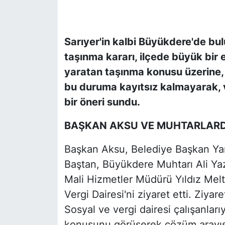
SİYASET
Sarıyer'in kalbi Büyükdere'de bul
SON DAKİKA HABERİ
taşınma kararı, ilçede büyük bir 
yaratan taşınma konusu üzerine,
SPOR
bu duruma kayıtsız kalmayarak, ve
TEKNOLOJİ
bir öneri sundu.
BAŞKAN AKSU VE MUHTARLARD
TÜRKİYE VE DÜNYA GÜNDEMİ
Başkan Aksu, Belediye Başkan Yar
VİDEO GALERİ
Baştan, Büyükdere Muhtarı Ali Ya
YAŞAM
Mali Hizmetler Müdürü Yıldız Melte
Vergi Dairesi'ni ziyaret etti. Ziya
Sosyal ve vergi dairesi çalışanları
konusunu görüşerek çözüm arayış