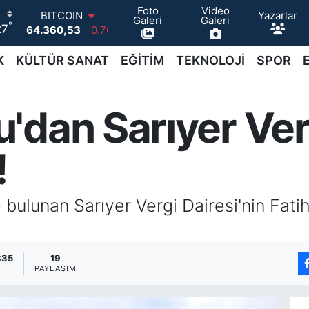
Foto
Video
Yazarlar
DOLAR
Galeri
Galeri
°
27
47,7069
0.17
EURO
55,0265
0.01
K
KÜLTÜR SANAT
EĞİTİM
TEKNOLOJİ
SPOR
STERLİN
64,1897
0.02
GRAM ALTIN
dan Sarıyer Verg
6618.49
2.12
BİST100
13.887
64
!
BITCOIN
64.360,53
-0.76
 bulunan Sarıyer Vergi Dairesi'nin Fatih
:35
19
PAYLAŞIM