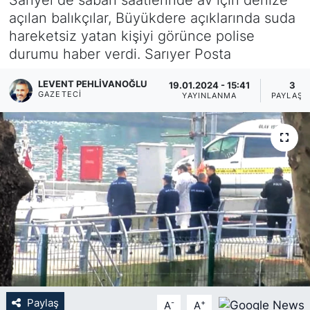
açılan balıkçılar, Büyükdere açıklarında suda
KÖŞE YAZILARI
hareketsiz yatan kişiyi görünce polise
durumu haber verdi. Sarıyer Posta
KÖŞE YAZILARI (Arşiv)
LEVENT PEHLIVANOĞLU
19.01.2024 - 15:41
3
KÜLTÜR SANAT
GAZETECI
YAYINLANMA
PAYLAŞI
MAGAZİN
RÖPORTAJ
SAĞLIK
SARIYER HABERLERİ
SARIYER İMAR BARIŞI
Paylaş
-
+
A
A
SEKTÖR