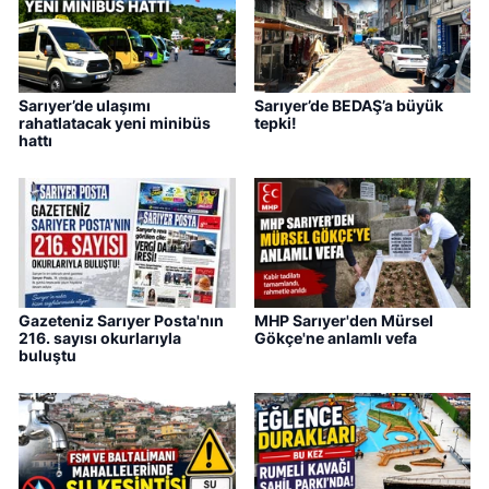
Sarıyer’de ulaşımı
Sarıyer’de BEDAŞ’a büyük
rahatlatacak yeni minibüs
tepki!
hattı
Gazeteniz Sarıyer Posta'nın
MHP Sarıyer'den Mürsel
216. sayısı okurlarıyla
Gökçe'ne anlamlı vefa
buluştu