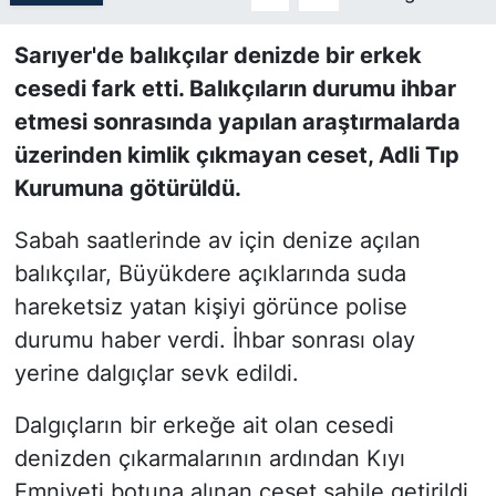
SİYASET
Sarıyer'de balıkçılar denizde bir erkek
cesedi fark etti. Balıkçıların durumu ihbar
SON DAKİKA HABERİ
etmesi sonrasında yapılan araştırmalarda
üzerinden kimlik çıkmayan ceset, Adli Tıp
SPOR
Kurumuna götürüldü.
TEKNOLOJİ
Sabah saatlerinde av için denize açılan
balıkçılar, Büyükdere açıklarında suda
TÜRKİYE VE DÜNYA GÜNDEMİ
hareketsiz yatan kişiyi görünce polise
VİDEO GALERİ
durumu haber verdi. İhbar sonrası olay
yerine dalgıçlar sevk edildi.
YAŞAM
Dalgıçların bir erkeğe ait olan cesedi
denizden çıkarmalarının ardından Kıyı
Emniyeti botuna alınan ceset sahile getirildi.