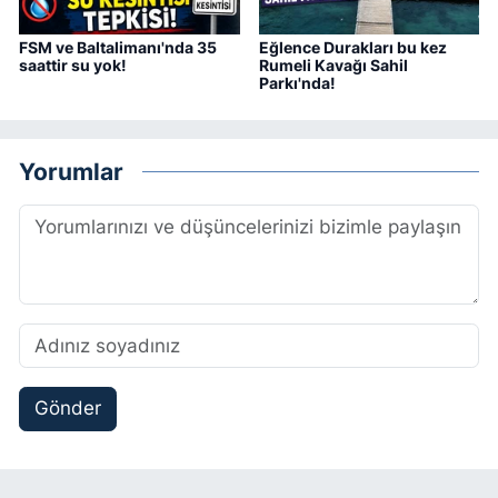
FSM ve Baltalimanı'nda 35
Eğlence Durakları bu kez
saattir su yok!
Rumeli Kavağı Sahil
Parkı'nda!
Yorumlar
Gönder