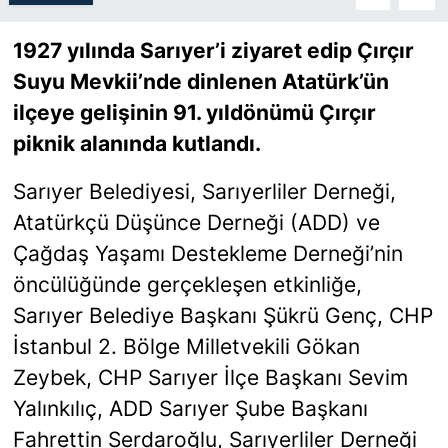
1927 yılında Sarıyer’i ziyaret edip Çırçır
SİYASET
Suyu Mevkii’nde dinlenen Atatürk’ün
SON DAKİKA HABERİ
ilçeye gelişinin 91. yıldönümü Çırçır
piknik alanında kutlandı.
SPOR
Sarıyer Belediyesi, Sarıyerliler Derneği,
TEKNOLOJİ
Atatürkçü Düşünce Derneği (ADD) ve
Çağdaş Yaşamı Destekleme Derneği’nin
TÜRKİYE VE DÜNYA GÜNDEMİ
öncülüğünde gerçekleşen etkinliğe,
VİDEO GALERİ
Sarıyer Belediye Başkanı Şükrü Genç, CHP
İstanbul 2. Bölge Milletvekili Gökan
YAŞAM
Zeybek, CHP Sarıyer İlçe Başkanı Sevim
Yalınkılıç, ADD Sarıyer Şube Başkanı
Fahrettin Serdaroğlu, Sarıyerliler Derneği