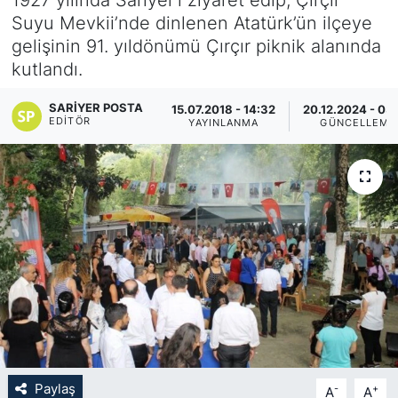
Suyu Mevkii’nde dinlenen Atatürk’ün ilçeye
KÖŞE YAZILARI
gelişinin 91. yıldönümü Çırçır piknik alanında
kutlandı.
KÖŞE YAZILARI (Arşiv)
SARIYER POSTA
15.07.2018 - 14:32
20.12.2024 - 03
KÜLTÜR SANAT
EDITÖR
YAYINLANMA
GÜNCELLEME
MAGAZİN
RÖPORTAJ
SAĞLIK
SARIYER HABERLERİ
SARIYER İMAR BARIŞI
Paylaş
-
+
A
A
SEKTÖR