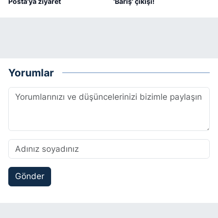
Posta'ya ziyaret
'Barış' çıkışı!
Yorumlar
Gönder