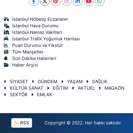
İstanbul Nöbetçi Eczaneler
İstanbul Hava Durumu
İstanbul Namaz Vakitleri
İstanbul Trafik Yoğunluk Haritası
Puan Durumu ve Fikstür
Tüm Manşetler
Son Dakika Haberleri
Haber Arşivi
SİYASET
GÜNDEM
YAŞAM
SAĞLIK
KÜLTÜR SANAT
EĞİTİM
AKTUEL
MAGAZİN
SEKTÖR
EMLAK
RSS
Copyright © 2022. Her hakkı saklıdır.