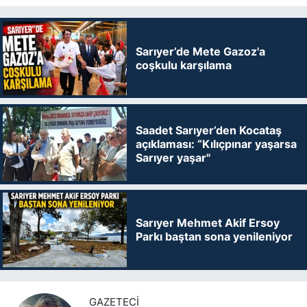
Sarıyer’de Mete Gazoz'a
coşkulu karşılama
Saadet Sarıyer’den Kocataş
açıklaması: “Kılıçpınar yaşarsa
Sarıyer yaşar"
Sarıyer Mehmet Akif Ersoy
Parkı baştan sona yenileniyor
GAZETECI