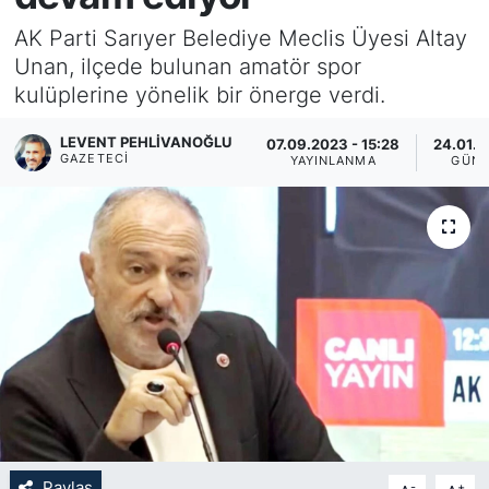
AK Parti Sarıyer Belediye Meclis Üyesi Altay
KÖŞE YAZILARI
Unan, ilçede bulunan amatör spor
kulüplerine yönelik bir önerge verdi.
KÖŞE YAZILARI (Arşiv)
LEVENT PEHLIVANOĞLU
07.09.2023 - 15:28
24.01.2
KÜLTÜR SANAT
GAZETECI
YAYINLANMA
GÜNC
MAGAZİN
RÖPORTAJ
SAĞLIK
SARIYER HABERLERİ
SARIYER İMAR BARIŞI
SEKTÖR
Paylaş
-
+