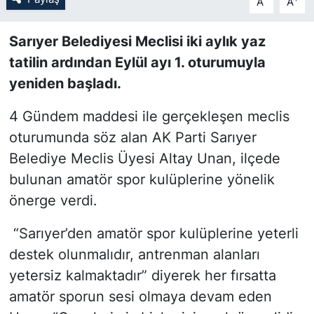
A
A
SİYASET
Sarıyer Belediyesi Meclisi iki aylık yaz
tatilin ardından Eylül ayı 1. oturumuyla
SON DAKİKA HABERİ
yeniden başladı.
SPOR
4 Gündem maddesi ile gerçekleşen meclis
oturumunda söz alan AK Parti Sarıyer
TEKNOLOJİ
Belediye Meclis Üyesi Altay Unan, ilçede
TÜRKİYE VE DÜNYA GÜNDEMİ
bulunan amatör spor kulüplerine yönelik
önerge verdi.
VİDEO GALERİ
“Sarıyer’den amatör spor kulüplerine yeterli
YAŞAM
destek olunmalıdır, antrenman alanları
yetersiz kalmaktadır” diyerek her fırsatta
amatör sporun sesi olmaya devam eden