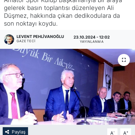
gelerek basın toplantısı düzenleyen Ali
KÖŞE YAZILARI
Düşmez, hakkında çıkan dedikodulara da
son noktayı koydu.
KÖŞE YAZILARI (Arşiv)
LEVENT PEHLIVANOĞLU
23.10.2024 - 12:02
KÜLTÜR SANAT
GAZETECI
YAYINLANMA
MAGAZİN
RÖPORTAJ
SAĞLIK
SARIYER HABERLERİ
SARIYER İMAR BARIŞI
Paylaş
-
+
A
A
SEKTÖR