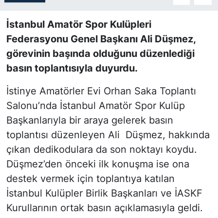
SİYASET
İstanbul Amatör Spor Kulüpleri
Federasyonu Genel Başkanı Ali Düşmez,
SON DAKİKA HABERİ
görevinin başında olduğunu düzenlediği
basın toplantısıyla duyurdu.
SPOR
İstinye Amatörler Evi Orhan Saka Toplantı
TEKNOLOJİ
Salonu’nda İstanbul Amatör Spor Kulüp
Başkanlarıyla bir araya gelerek basın
TÜRKİYE VE DÜNYA GÜNDEMİ
toplantısı düzenleyen Ali Düşmez, hakkında
VİDEO GALERİ
çıkan dedikodulara da son noktayı koydu.
Düşmez’den önceki ilk konuşma ise ona
YAŞAM
destek vermek için toplantıya katılan
İstanbul Kulüpler Birlik Başkanları ve İASKF
Kurullarının ortak basın açıklamasıyla geldi.