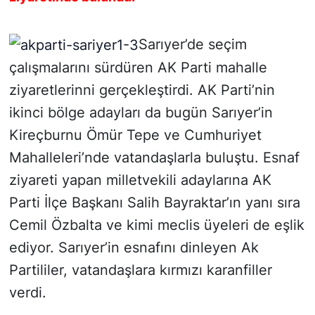
SİYASET
Sarıyer’de seçim
çalışmalarını sürdüren AK Parti mahalle
SON DAKİKA HABERİ
ziyaretlerinni gerçekleştirdi. AK Parti’nin
SPOR
ikinci bölge adayları da bugün Sarıyer’in
Kireçburnu Ömür Tepe ve Cumhuriyet
TEKNOLOJİ
Mahalleleri’nde vatandaşlarla buluştu. Esnaf
TÜRKİYE VE DÜNYA GÜNDEMİ
ziyareti yapan milletvekili adaylarına AK
Parti İlçe Başkanı Salih Bayraktar’ın yanı sıra
VİDEO GALERİ
Cemil Özbalta ve kimi meclis üyeleri de eşlik
ediyor. Sarıyer’in esnafını dinleyen Ak
YAŞAM
Partililer, vatandaşlara kırmızı karanfiller
verdi.