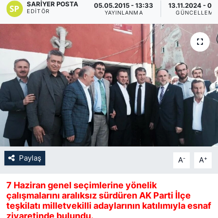
SARIYER POSTA
05.05.2015 - 13:33
13.11.2024 - 03
EDITÖR
YAYINLANMA
GÜNCELLEME
KÖŞE YAZILARI
KÖŞE YAZILARI (Arşiv)
KÜLTÜR SANAT
MAGAZİN
RÖPORTAJ
SAĞLIK
Paylaş
-
+
A
A
SARIYER HABERLERİ
7 Haziran genel seçimlerine yönelik
SARIYER İMAR BARIŞI
çalışmalarını aralıksız sürdüren AK Parti İlçe
teşkilatı milletvekilli adaylarının katılımıyla esnaf
ziyaretinde bulundu.
SEKTÖR