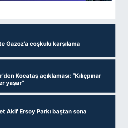
te Gazoz'a coşkulu karşılama
r’den Kocataş açıklaması: “Kılıçpınar
er yaşar"
t Akif Ersoy Parkı baştan sona