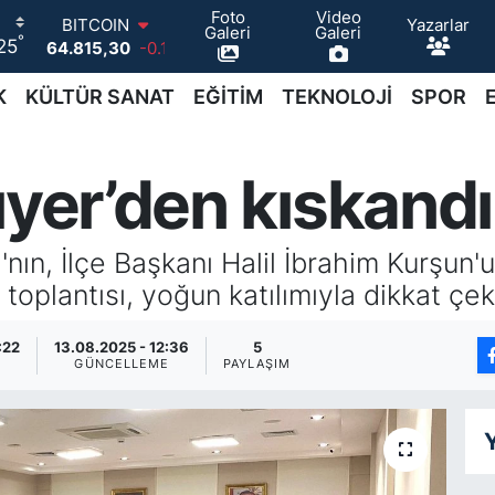
Foto
Video
Yazarlar
DOLAR
Galeri
Galeri
°
25
47,7436
0.18
EURO
55,2510
0.32
K
KÜLTÜR SANAT
EĞİTİM
TEKNOLOJİ
SPOR
STERLİN
64,4811
0.38
GRAM ALTIN
ıyer’den kıskandı
6660.55
0
BİST100
13.779
-14
tı'nın, İlçe Başkanı Halil İbrahim Kurşu
BITCOIN
64.815,30
-0.1
 toplantısı, yoğun katılımıyla dikkat çek
:22
13.08.2025 - 12:36
5
GÜNCELLEME
PAYLAŞIM
Y