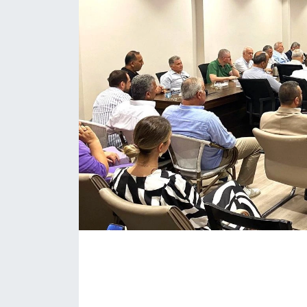
KÖŞE YAZILARI
KÖŞE YAZILARI (Arşiv)
KÜLTÜR SANAT
MAGAZİN
RÖPORTAJ
SAĞLIK
SARIYER HABERLERİ
SARIYER İMAR BARIŞI
SEKTÖR