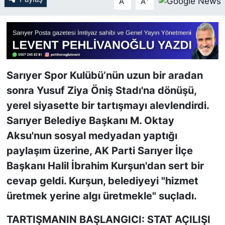
A
A
SİYASET
SON DAKİKA HABERİ
Sarıyer Spor Kulübü’nün uzun bir aradan
SPOR
sonra Yusuf Ziya Öniş Stadı'na dönüşü,
TEKNOLOJİ
yerel siyasette bir tartışmayı alevlendirdi.
Sarıyer Belediye Başkanı M. Oktay
TÜRKİYE VE DÜNYA GÜNDEMİ
Aksu'nun sosyal medyadan yaptığı
paylaşım üzerine, AK Parti Sarıyer İlçe
VİDEO GALERİ
Başkanı Halil İbrahim Kurşun'dan sert bir
YAŞAM
cevap geldi. Kurşun, belediyeyi "hizmet
üretmek yerine algı üretmekle" suçladı.
TARTIŞMANIN BAŞLANGICI: STAT AÇILIŞI