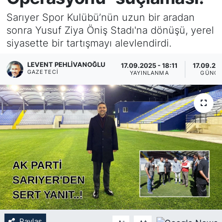
Sarıyer Spor Kulübü’nün uzun bir aradan
KÖŞE YAZILARI
sonra Yusuf Ziya Öniş Stadı'na dönüşü, yerel
siyasette bir tartışmayı alevlendirdi.
KÖŞE YAZILARI (Arşiv)
LEVENT PEHLIVANOĞLU
17.09.2025 - 18:11
17.09.202
KÜLTÜR SANAT
GAZETECI
YAYINLANMA
GÜNCE
MAGAZİN
RÖPORTAJ
SAĞLIK
SARIYER HABERLERİ
SARIYER İMAR BARIŞI
SEKTÖR
Paylaş
-
+