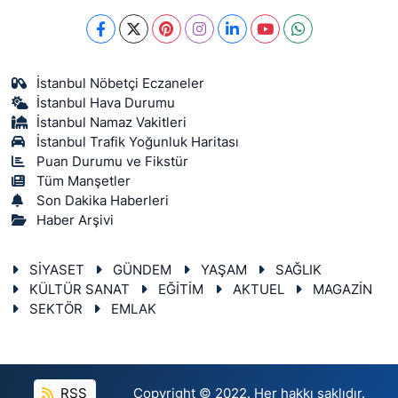
İstanbul Nöbetçi Eczaneler
İstanbul Hava Durumu
İstanbul Namaz Vakitleri
İstanbul Trafik Yoğunluk Haritası
Puan Durumu ve Fikstür
Tüm Manşetler
Son Dakika Haberleri
Haber Arşivi
SİYASET
GÜNDEM
YAŞAM
SAĞLIK
KÜLTÜR SANAT
EĞİTİM
AKTUEL
MAGAZİN
SEKTÖR
EMLAK
RSS
Copyright © 2022. Her hakkı saklıdır.