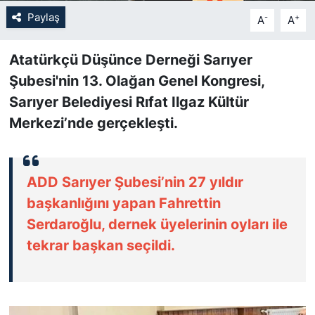
Paylaş
-
+
A
A
SİYASET
Atatürkçü Düşünce Derneği Sarıyer
SON DAKİKA HABERİ
Şubesi'nin 13. Olağan Genel Kongresi,
Sarıyer Belediyesi Rıfat Ilgaz Kültür
SPOR
Merkezi’nde gerçekleşti.
TEKNOLOJİ
TÜRKİYE VE DÜNYA GÜNDEMİ
ADD Sarıyer Şubesi’nin 27 yıldır
başkanlığını yapan Fahrettin
VİDEO GALERİ
Serdaroğlu, dernek üyelerinin oyları ile
tekrar başkan seçildi.
YAŞAM