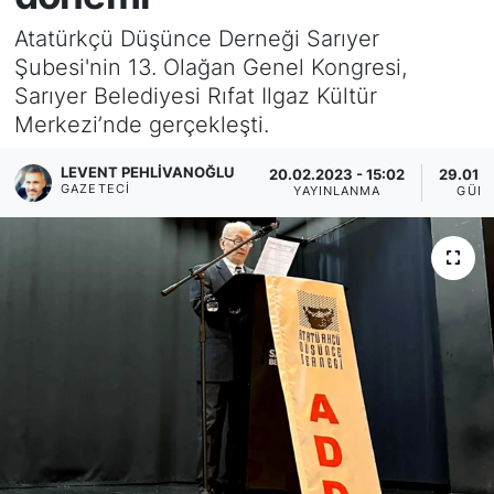
Atatürkçü Düşünce Derneği Sarıyer
KÖŞE YAZILARI
Şubesi'nin 13. Olağan Genel Kongresi,
Sarıyer Belediyesi Rıfat Ilgaz Kültür
KÖŞE YAZILARI (Arşiv)
Merkezi’nde gerçekleşti.
KÜLTÜR SANAT
LEVENT PEHLIVANOĞLU
20.02.2023 - 15:02
29.01.2
GAZETECI
YAYINLANMA
GÜN
MAGAZİN
RÖPORTAJ
SAĞLIK
SARIYER HABERLERİ
SARIYER İMAR BARIŞI
SEKTÖR