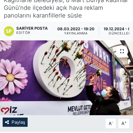
Günü’nde ilçedeki açık hava reklam
KÖŞE YAZILARI
panolarını karanfillerle süsle
KÖŞE YAZILARI (Arşiv)
SARIYER POSTA
08.03.2022 - 19:20
19.12.2024 - 0
EDITÖR
YAYINLANMA
GÜNCELLEM
KÜLTÜR SANAT
MAGAZİN
RÖPORTAJ
SAĞLIK
SARIYER HABERLERİ
SARIYER İMAR BARIŞI
Paylaş
-
+
A
A
SEKTÖR