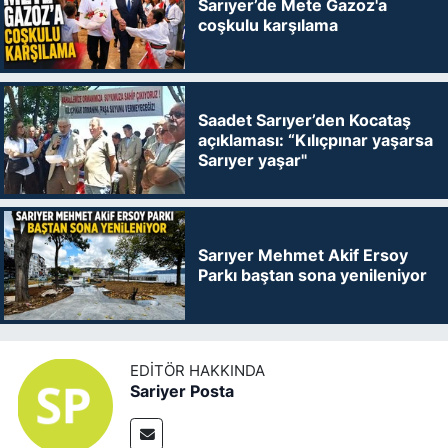
Sarıyer’de Mete Gazoz'a
coşkulu karşılama
Saadet Sarıyer’den Kocataş
açıklaması: “Kılıçpınar yaşarsa
Sarıyer yaşar"
Sarıyer Mehmet Akif Ersoy
Parkı baştan sona yenileniyor
EDITÖR HAKKINDA
Sariyer Posta