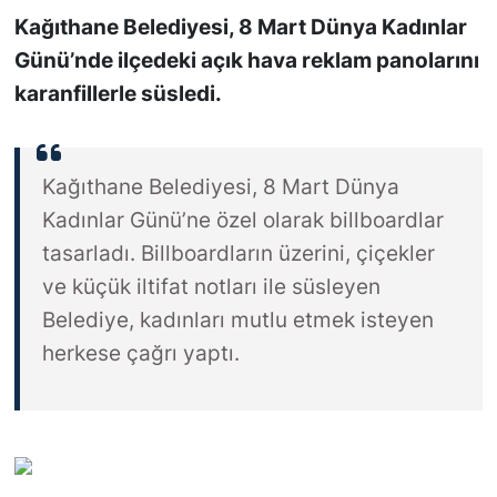
Kağıthane Belediyesi, 8 Mart Dünya Kadınlar
SİYASET
Günü’nde ilçedeki açık hava reklam panolarını
karanfillerle süsledi.
SON DAKİKA HABERİ
SPOR
Kağıthane Belediyesi, 8 Mart Dünya
Kadınlar Günü’ne özel olarak billboardlar
TEKNOLOJİ
tasarladı. Billboardların üzerini, çiçekler
TÜRKİYE VE DÜNYA GÜNDEMİ
ve küçük iltifat notları ile süsleyen
Belediye, kadınları mutlu etmek isteyen
VİDEO GALERİ
herkese çağrı yaptı.
YAŞAM