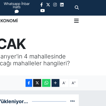
Whatsapp İhbar
Hattı
EKONOMİ
ACAK
arıyer'in 4 mahallesinde
acağı mahalleler hangileri?
-
+
A
A
ükleniyor...