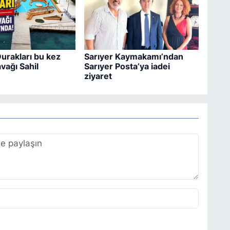
urakları bu kez
Sarıyer Kaymakamı’ndan
vağı Sahil
Sarıyer Posta’ya iadei
ziyaret