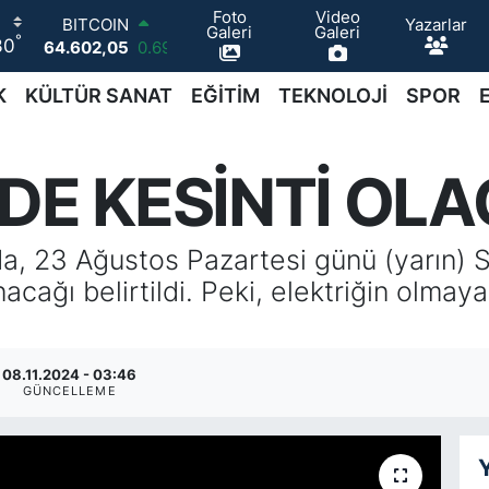
Foto
Video
BITCOIN
Yazarlar
Galeri
Galeri
°
64.602,05
0.69
30
DOLAR
47,5986
0.06
K
KÜLTÜR SANAT
EĞİTİM
TEKNOLOJİ
SPOR
EURO
55,0700
0.1
STERLİN
DE KESİNTİ OL
64,2438
0.21
GRAM ALTIN
6513.94
0.32
BİST100
, 23 Ağustos Pazartesi günü (yarın) S
13.768
48
acağı belirtildi. Peki, elektriğin olmay
08.11.2024 - 03:46
GÜNCELLEME
Y