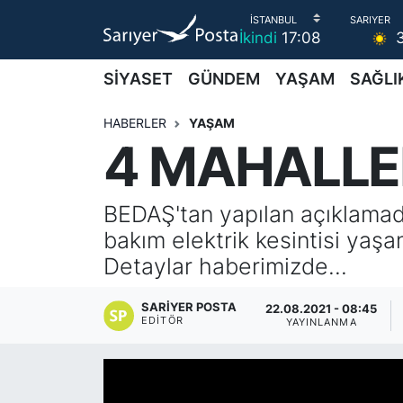
İkindi
17:08
AKTUEL
İstanbul Nöbetçi Eczaneler
SİYASET
GÜNDEM
YAŞAM
SAĞLI
ALT MANŞETLER
İstanbul Hava Durumu
HABERLER
YAŞAM
4 MAHALLE
EĞİTİM
İstanbul Namaz Vakitleri
EKONOMİ
İstanbul Trafik Yoğunluk Haritası
BEDAŞ'tan yapılan açıklamada
bakım elektrik kesintisi yaşan
EMLAK
Süper Lig Puan Durumu ve Fikstür
Detaylar haberimizde...
FOTO GALERİ
Tüm Manşetler
SARIYER POSTA
22.08.2021 - 08:45
EDITÖR
YAYINLANMA
GÜNCEL HABERLER
Son Dakika Haberleri
GÜNDEM
Haber Arşivi