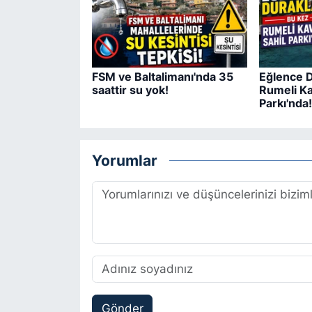
FSM ve Baltalimanı'nda 35
Eğlence D
saattir su yok!
Rumeli Ka
Parkı'nda!
Yorumlar
Gönder