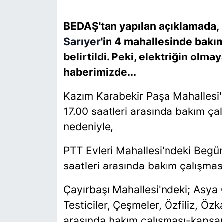
SİYASET
BEDAŞ'tan yapılan açıklamada, 
Sarıyer
'in 4 mahallesinde bakım
SON DAKİKA HABERİ
belirtildi. Peki, elektriğin olm
haberimizde...
SPOR
Kazım Karabekir Paşa Mahallesi'
TEKNOLOJİ
17.00 saatleri arasında bakım ça
TÜRKİYE VE DÜNYA GÜNDEMİ
nedeniyle,
PTT Evleri Mahallesi'ndeki Begü
VİDEO GALERİ
saatleri arasında bakım çalışmas
YAŞAM
Çayırbaşı Mahallesi'ndeki; Asya 
Testiciler, Çeşmeler, Özfiliz, Özk
arasında bakım çalışması-kapsam