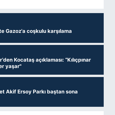
te Gazoz'a coşkulu karşılama
r’den Kocataş açıklaması: “Kılıçpınar
er yaşar"
t Akif Ersoy Parkı baştan sona