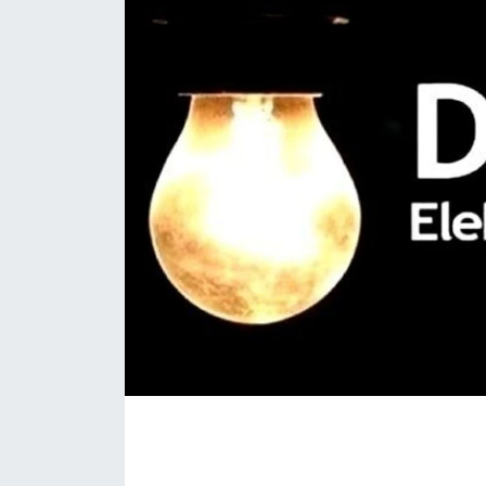
KÖŞE YAZILARI
KÖŞE YAZILARI (Arşiv)
KÜLTÜR SANAT
MAGAZİN
RÖPORTAJ
SAĞLIK
SARIYER HABERLERİ
SARIYER İMAR BARIŞI
SEKTÖR